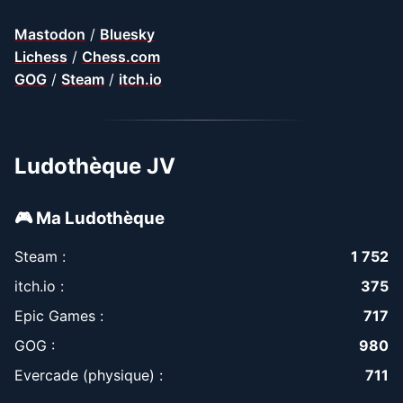
Mastodon
/
Bluesky
Lichess
/
Chess.com
GOG
/
Steam
/
itch.io
Ludothèque JV
🎮 Ma Ludothèque
Steam :
1 752
itch.io :
375
Epic Games :
717
GOG :
980
Evercade (physique) :
711