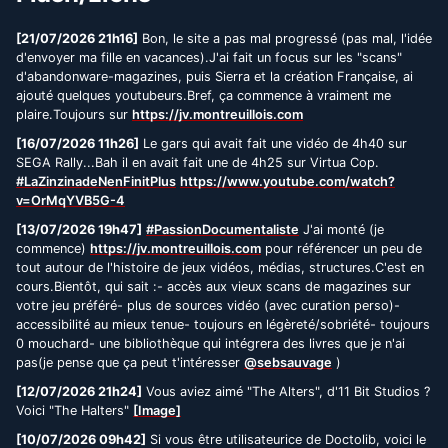
[21/07/2026 21h16]
Bon, le site a pas mal progressé (pas mal, l'idée
d'envoyer ma fille en vacances).J'ai fait un focus sur les "scans"
d'abandonware-magazines, puis Sierra et la création Française, ai
ajouté quelques youtubeurs.Bref, ça commence à vraiment me
plaire.Toujours sur
https://jv.montreuillois.com
[16/07/2026 11h26]
Le gars qui avait fait une vidéo de 4h40 sur
SEGA Rally...Bah il en avait fait une de 4h25 sur Virtua Cop.
#LaZinzinadeNenFinitPlus
https://www.youtube.com/watch?
v=OrMqYVB5G-4
[13/07/2026 19h47]
#PassionDocumentaliste
J'ai monté (je
commence)
https://jv.montreuillois.com
pour référencer un peu de
tout autour de l'histoire de jeux vidéos, médias, structures.C'est en
cours.Bientôt, qui sait :- accès aux vieux scans de magazines sur
votre jeu préféré- plus de sources vidéo (avec curation perso)-
accessibilité au mieux tenue- toujours en légèreté/sobriété- toujours
0 mouchard- une bibliothèque qui intégrera des livres que je n'ai
pas(je pense que ça peut t'intéresser
@sebsauvage
)
[12/07/2026 21h24]
Vous aviez aimé "The Alters", d'11 Bit Studios ?
Voici "The Halters"
[Image]
[10/07/2026 09h42]
Si vous être utilisateurice de Doctolib, voici le