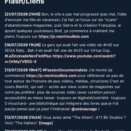
Flash/Liens
[21/07/2026 21h16]
Bon, le site a pas mal progressé (pas mal, l'idée
d'envoyer ma fille en vacances).J'ai fait un focus sur les "scans"
d'abandonware-magazines, puis Sierra et la création Française, ai
ajouté quelques youtubeurs.Bref, ça commence à vraiment me
plaire.Toujours sur
https://jv.montreuillois.com
[16/07/2026 11h26]
Le gars qui avait fait une vidéo de 4h40 sur
SEGA Rally...Bah il en avait fait une de 4h25 sur Virtua Cop.
#LaZinzinadeNenFinitPlus
https://www.youtube.com/watch?
v=OrMqYVB5G-4
[13/07/2026 19h47]
#PassionDocumentaliste
J'ai monté (je
commence)
https://jv.montreuillois.com
pour référencer un peu de
tout autour de l'histoire de jeux vidéos, médias, structures.C'est en
cours.Bientôt, qui sait :- accès aux vieux scans de magazines sur
votre jeu préféré- plus de sources vidéo (avec curation perso)-
accessibilité au mieux tenue- toujours en légèreté/sobriété- toujours
0 mouchard- une bibliothèque qui intégrera des livres que je n'ai
pas(je pense que ça peut t'intéresser
@sebsauvage
)
[12/07/2026 21h24]
Vous aviez aimé "The Alters", d'11 Bit Studios ?
Voici "The Halters"
[Image]