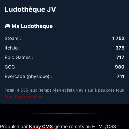
Ludothèque JV
🎮 Ma Ludothèque
Steam :
1 752
itch.io :
375
Epic Games :
717
GOG :
980
Evercade (physique) :
711
Total:
4 535 jeux (temps réel) et j'ai un avis sur à peu près tous
Pour tout consulter
Propulsé par
Kirby CMS
(je me remets au HTML/CSS