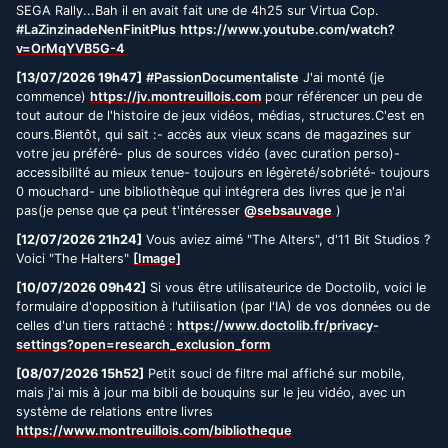
SEGA Rally...Bah il en avait fait une de 4h25 sur Virtua Cop.
#LaZinzinadeNenFinitPlus
https://www.youtube.com/watch?
v=OrMqYVB5G-4
[13/07/2026 19h47]
#PassionDocumentaliste
J'ai monté (je
commence)
https://jv.montreuillois.com
pour référencer un peu de
tout autour de l'histoire de jeux vidéos, médias, structures.C'est en
cours.Bientôt, qui sait :- accès aux vieux scans de magazines sur
votre jeu préféré- plus de sources vidéo (avec curation perso)-
accessibilité au mieux tenue- toujours en légèreté/sobriété- toujours
0 mouchard- une bibliothèque qui intégrera des livres que je n'ai
pas(je pense que ça peut t'intéresser
@sebsauvage
)
[12/07/2026 21h24]
Vous aviez aimé "The Alters", d'11 Bit Studios ?
Voici "The Halters"
[Image]
[10/07/2026 09h42]
Si vous être utilisateurice de Doctolib, voici le
formulaire d'opposition à l'utilisation (par l'IA) de vos données ou de
celles d'un tiers rattaché :
https://www.doctolib.fr/privacy-
settings?open=research_exclusion_form
[08/07/2026 15h52]
Petit souci de filtre mal affiché sur mobile,
mais j'ai mis à jour ma bibli de bouquins sur le jeu vidéo, avec un
système de relations entre livres
https://www.montreuillois.com/bibliotheque