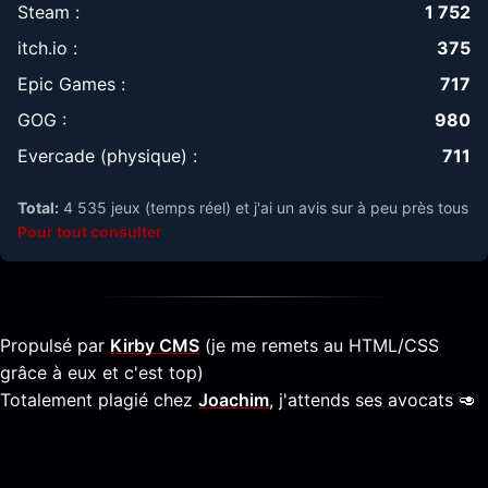
Steam :
1 752
itch.io :
375
Epic Games :
717
GOG :
980
Evercade (physique) :
711
Total:
4 535 jeux (temps réel) et j'ai un avis sur à peu près tous
Pour tout consulter
Propulsé par
Kirby CMS
(je me remets au HTML/CSS
grâce à eux et c'est top)
Totalement plagié chez
Joachim
, j'attends ses avocats 🥑