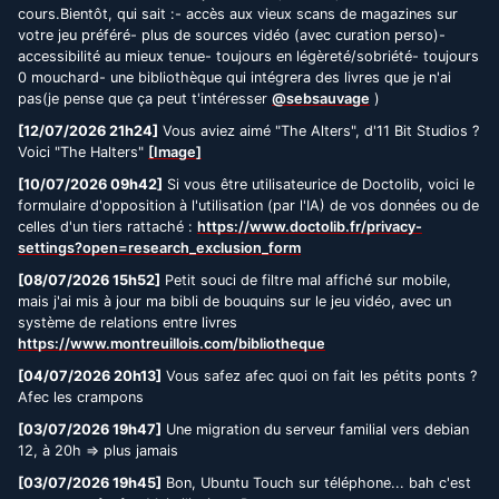
cours.Bientôt, qui sait :- accès aux vieux scans de magazines sur
votre jeu préféré- plus de sources vidéo (avec curation perso)-
accessibilité au mieux tenue- toujours en légèreté/sobriété- toujours
0 mouchard- une bibliothèque qui intégrera des livres que je n'ai
pas(je pense que ça peut t'intéresser
@sebsauvage
)
[12/07/2026 21h24]
Vous aviez aimé "The Alters", d'11 Bit Studios ?
Voici "The Halters"
[Image]
[10/07/2026 09h42]
Si vous être utilisateurice de Doctolib, voici le
formulaire d'opposition à l'utilisation (par l'IA) de vos données ou de
celles d'un tiers rattaché :
https://www.doctolib.fr/privacy-
settings?open=research_exclusion_form
[08/07/2026 15h52]
Petit souci de filtre mal affiché sur mobile,
mais j'ai mis à jour ma bibli de bouquins sur le jeu vidéo, avec un
système de relations entre livres
https://www.montreuillois.com/bibliotheque
[04/07/2026 20h13]
Vous safez afec quoi on fait les pétits ponts ?
Afec les crampons
[03/07/2026 19h47]
Une migration du serveur familial vers debian
12, à 20h => plus jamais
[03/07/2026 19h45]
Bon, Ubuntu Touch sur téléphone... bah c'est