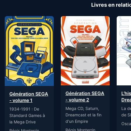
Livres en relati
Génération SEGA
L’hi
Génération SEGA
- volume 2
Dre
- volume 1
Mega CD, Saturn,
La d
1934-1991 : De
Dreamcast et la fin
de S
Standard Games à
d'un Empire
la Mega Drive
Osca
Régis Monterrin
Régis Monterrin