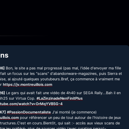
ens
16]
Bon, le site a pas mal progressé (pas mal, l'idée d'envoyer ma fille
 fait un focus sur les "scans" d'abandonware-magazines, puis Sierra et
çaise, ai ajouté quelques youtubeurs.Bref, ça commence à vraiment me
ur
https://jv.montreuillois.com
26]
Le gars qui avait fait une vidéo de 4h40 sur SEGA Rally...Bah il en
 4h25 sur Virtua Cop.
#LaZinzinadeNenFinitPlus
utube.com/watch?v=OrMqYVB5G-4
47]
#PassionDocumentaliste
J'ai monté (je commence)
uillois.com
pour référencer un peu de tout autour de l'histoire de jeux
tructures.C'est en cours.Bientôt, qui sait :- accès aux vieux scans de
re jeu préféré- plus de sources vidéo (avec curation perso)-