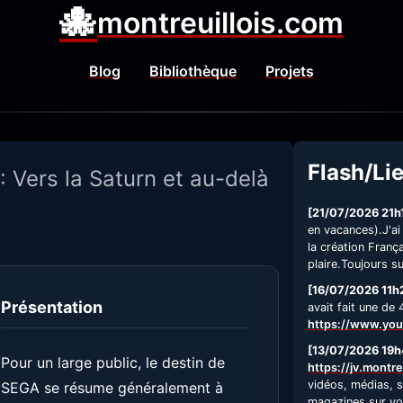
🐙
montreuillois.com
Blog
Bibliothèque
Projets
Flash/Li
: Vers la Saturn et au-delà
[21/07/2026 21h
en vacances).J'ai
la création Fran
plaire.Toujours s
[16/07/2026 11h
Présentation
avait fait une de
https://www.yo
[13/07/2026 19h
Pour un large public, le destin de
https://jv.montre
vidéos, médias, s
SEGA se résume généralement à
magazines sur vot