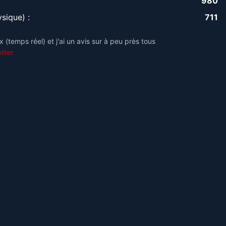
980
sique) :
711
 (temps réel) et j'ai un avis sur à peu près tous
lter