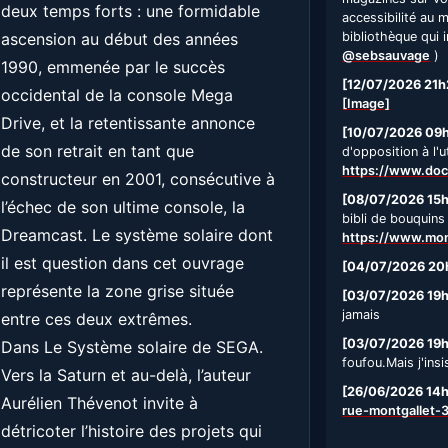
deux temps forts : une formidable
accessibilité au 
ascension au début des années
bibliothèque qui i
@sebsauvage
)
1990, emmenée par le succès
[12/07/2026 21h
occidental de la console Mega
[Image]
Drive, et la retentissante annonce
[10/07/2026 09
de son retrait en tant que
d'opposition à l'u
https://www.doc
constructeur en 2001, consécutive à
[08/07/2026 15
l’échec de son ultime console, la
bibli de bouquins
Dreamcast. Le système solaire dont
https://www.mont
il est question dans cet ouvrage
[04/07/2026 20
représente la zone grise située
[03/07/2026 19
jamais
entre ces deux extrêmes.
[03/07/2026 19
Dans Le Système solaire de SEGA.
foufou.Mais j'insi
Vers la Saturn et au-delà, l’auteur
[26/06/2026 14
Aurélien Thévenot invite à
rue-montgallet-
détricoter l’histoire des projets qui