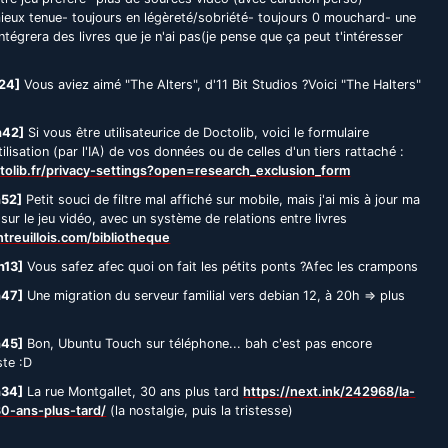
mieux tenue- toujours en légèreté/sobriété- toujours 0 mouchard- une
ntégrera des livres que je n'ai pas(je pense que ça peut t'intéresser
24]
Vous aviez aimé "The Alters", d'11 Bit Studios ?Voici "The Halters"
h42]
Si vous être utilisateurice de Doctolib, voici le formulaire
tilisation (par l'IA) de vos données ou de celles d'un tiers rattaché :
tolib.fr/privacy-settings?open=research_exclusion_form
h52]
Petit souci de filtre mal affiché sur mobile, mais j'ai mis à jour ma
 sur le jeu vidéo, avec un système de relations entre livres
reuillois.com/bibliotheque
h13]
Vous safez afec quoi on fait les pétits ponts ?Afec les crampons
h47]
Une migration du serveur familial vers debian 12, à 20h => plus
h45]
Bon, Ubuntu Touch sur téléphone... bah c'est pas encore
ste :D
h34]
La rue Montgallet, 30 ans plus tard
https://next.ink/242968/la-
30-ans-plus-tard/
(la nostalgie, puis la tristesse)