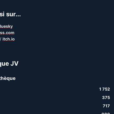
i sur...
luesky
ss.com
/
itch.io
que JV
thèque
1 752
375
717