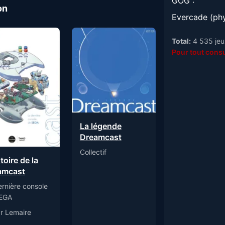
GOG :
on
Evercade (phy
Total:
4 535 jeux
Pour tout consu
La légende
Dreamcast
Collectif
stoire de la
amcast
ernière console
EGA
r Lemaire