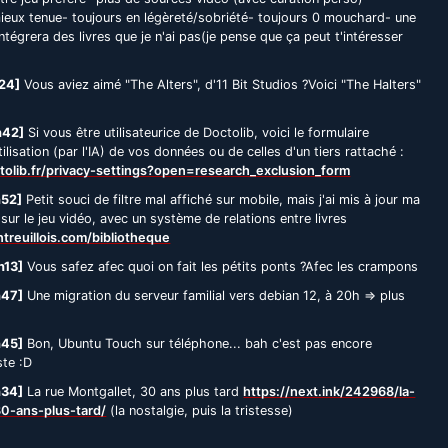
mieux tenue- toujours en légèreté/sobriété- toujours 0 mouchard- une
ntégrera des livres que je n'ai pas(je pense que ça peut t'intéresser
24]
Vous aviez aimé "The Alters", d'11 Bit Studios ?Voici "The Halters"
h42]
Si vous être utilisateurice de Doctolib, voici le formulaire
tilisation (par l'IA) de vos données ou de celles d'un tiers rattaché :
tolib.fr/privacy-settings?open=research_exclusion_form
h52]
Petit souci de filtre mal affiché sur mobile, mais j'ai mis à jour ma
 sur le jeu vidéo, avec un système de relations entre livres
reuillois.com/bibliotheque
h13]
Vous safez afec quoi on fait les pétits ponts ?Afec les crampons
h47]
Une migration du serveur familial vers debian 12, à 20h => plus
h45]
Bon, Ubuntu Touch sur téléphone... bah c'est pas encore
ste :D
h34]
La rue Montgallet, 30 ans plus tard
https://next.ink/242968/la-
30-ans-plus-tard/
(la nostalgie, puis la tristesse)