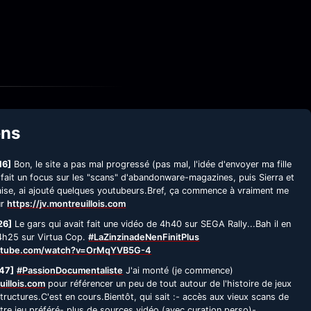
ens
16]
Bon, le site a pas mal progressé (pas mal, l'idée d'envoyer ma fille
 fait un focus sur les "scans" d'abandonware-magazines, puis Sierra et
çaise, ai ajouté quelques youtubeurs.Bref, ça commence à vraiment me
ur
https://jv.montreuillois.com
26]
Le gars qui avait fait une vidéo de 4h40 sur SEGA Rally...Bah il en
 4h25 sur Virtua Cop.
#LaZinzinadeNenFinitPlus
utube.com/watch?v=OrMqYVB5G-4
47]
#PassionDocumentaliste
J'ai monté (je commence)
uillois.com
pour référencer un peu de tout autour de l'histoire de jeux
tructures.C'est en cours.Bientôt, qui sait :- accès aux vieux scans de
re jeu préféré- plus de sources vidéo (avec curation perso)-