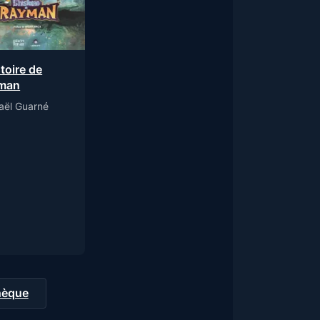
stoire de
man
aël Guarné
thèque