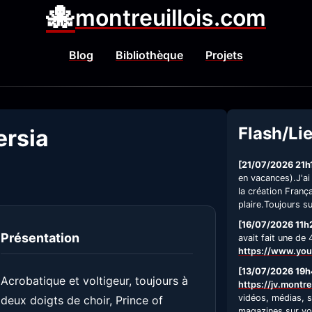
🐙
montreuillois.com
Blog
Bibliothèque
Projets
Flash/Li
ersia
[21/07/2026 21h
en vacances).J'ai
la création Fran
plaire.Toujours s
[16/07/2026 11h
Présentation
avait fait une de
https://www.yo
[13/07/2026 19h
Acrobatique et voltigeur, toujours à
https://jv.montre
vidéos, médias, s
deux doigts de choir, Prince of
magazines sur vot