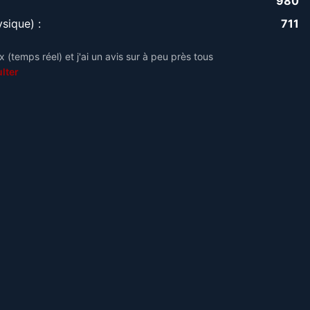
980
sique) :
711
 (temps réel) et j'ai un avis sur à peu près tous
lter