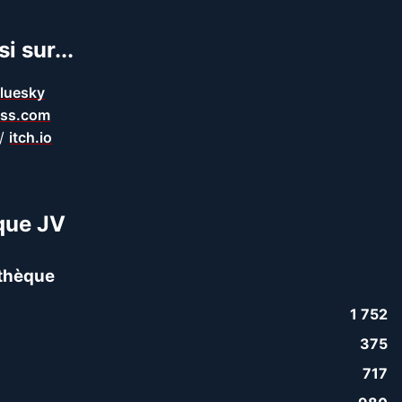
i sur...
luesky
ss.com
/
itch.io
que JV
thèque
1 752
375
717