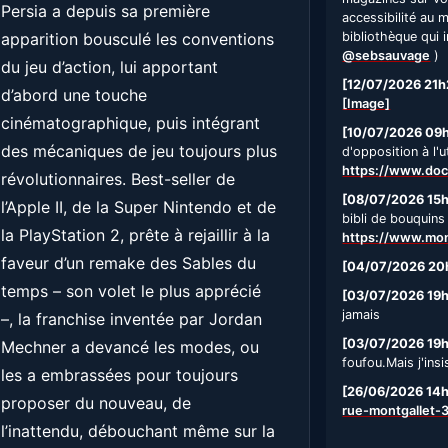
Persia a depuis sa première
accessibilité au 
apparition bousculé les conventions
bibliothèque qui i
@sebsauvage
)
du jeu d’action, lui apportant
[12/07/2026 21h
d’abord une touche
[Image]
cinématographique, puis intégrant
[10/07/2026 09
des mécaniques de jeu toujours plus
d'opposition à l'u
https://www.doc
révolutionnaires. Best-seller de
[08/07/2026 15
l’Apple II, de la Super Nintendo et de
bibli de bouquins
la PlayStation 2, prête à rejaillir à la
https://www.mont
faveur d’un remake des Sables du
[04/07/2026 20
temps – son volet le plus apprécié
[03/07/2026 19
jamais
–, la franchise inventée par Jordan
[03/07/2026 19
Mechner a devancé les modes, ou
foufou.Mais j'insi
les a embrassées pour toujours
[26/06/2026 14
proposer du nouveau, de
rue-montgallet-
l’inattendu, débouchant même sur la