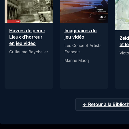
Imaginaires du
Havres de peur :
jeu vidéo
Lieux d’horreur
Zeld
en jeu vidéo
et l
Les Concept Artists
Français
Guillaume Baychelier
Vict
Marine Macq
← Retour à la Biblio