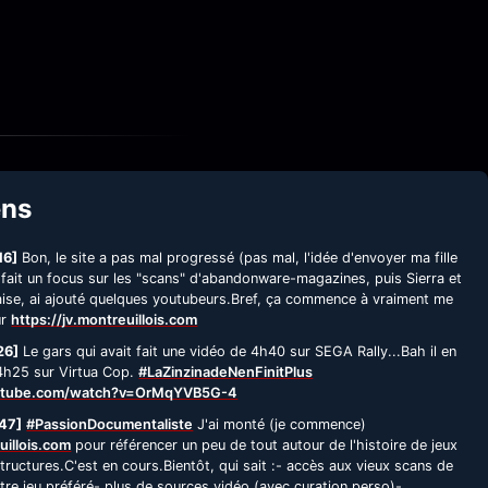
ens
16]
Bon, le site a pas mal progressé (pas mal, l'idée d'envoyer ma fille
 fait un focus sur les "scans" d'abandonware-magazines, puis Sierra et
çaise, ai ajouté quelques youtubeurs.Bref, ça commence à vraiment me
ur
https://jv.montreuillois.com
26]
Le gars qui avait fait une vidéo de 4h40 sur SEGA Rally...Bah il en
 4h25 sur Virtua Cop.
#LaZinzinadeNenFinitPlus
utube.com/watch?v=OrMqYVB5G-4
47]
#PassionDocumentaliste
J'ai monté (je commence)
uillois.com
pour référencer un peu de tout autour de l'histoire de jeux
tructures.C'est en cours.Bientôt, qui sait :- accès aux vieux scans de
re jeu préféré- plus de sources vidéo (avec curation perso)-