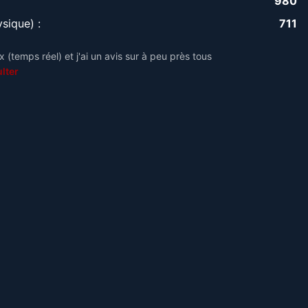
980
sique) :
711
 (temps réel) et j'ai un avis sur à peu près tous
lter