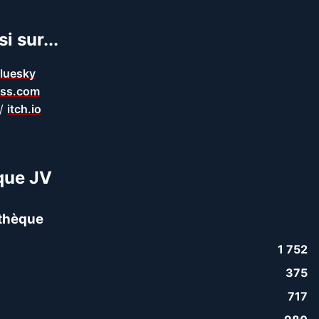
i sur...
luesky
ss.com
/
itch.io
que JV
thèque
1 752
375
717