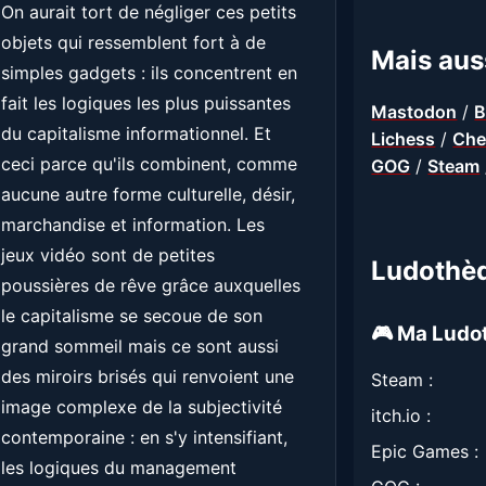
On aurait tort de négliger ces petits
objets qui ressemblent fort à de
Mais auss
simples gadgets : ils concentrent en
fait les logiques les plus puissantes
Mastodon
/
B
du capitalisme informationnel. Et
Lichess
/
Che
ceci parce qu'ils combinent, comme
GOG
/
Steam
aucune autre forme culturelle, désir,
marchandise et information. Les
jeux vidéo sont de petites
Ludothè
poussières de rêve grâce auxquelles
le capitalisme se secoue de son
🎮 Ma Ludo
grand sommeil mais ce sont aussi
des miroirs brisés qui renvoient une
Steam :
image complexe de la subjectivité
itch.io :
contemporaine : en s'y intensifiant,
Epic Games :
les logiques du management