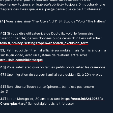
mieux tenue- toujours en légèreté/sobriété- toujours 0 mouchard- une
ntégrera des livres que je n'ai pas(je pense que ça peut t'intéresser
24]
Vous aviez aimé "The Alters", d'11 Bit Studios ?Voici "The Halters"
h42]
Si vous être utilisateurice de Doctolib, voici le formulaire
tilisation (par l'IA) de vos données ou de celles d'un tiers rattaché :
tolib.fr/privacy-settings?open=research_exclusion_form
h52]
Petit souci de filtre mal affiché sur mobile, mais j'ai mis à jour ma
 sur le jeu vidéo, avec un système de relations entre livres
reuillois.com/bibliotheque
h13]
Vous safez afec quoi on fait les pétits ponts ?Afec les crampons
h47]
Une migration du serveur familial vers debian 12, à 20h => plus
h45]
Bon, Ubuntu Touch sur téléphone... bah c'est pas encore
ste :D
h34]
La rue Montgallet, 30 ans plus tard
https://next.ink/242968/la-
30-ans-plus-tard/
(la nostalgie, puis la tristesse)