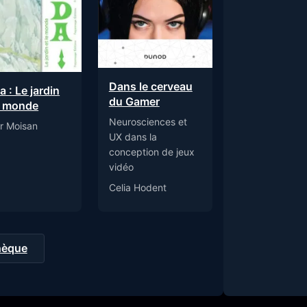
Dans le cerveau
a : Le jardin
du Gamer
e monde
Neurosciences et
or Moisan
UX dans la
conception de jeux
vidéo
Celia Hodent
thèque