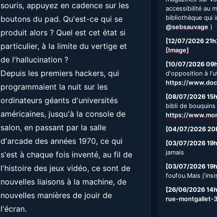
souris, appuyez en cadence sur les
accessibilité au 
boutons du pad. Qu'est-ce qui se
bibliothèque qui i
@sebsauvage
)
produit alors ? Quel est cet état si
[12/07/2026 21h
particulier, à la limite du vertige et
[Image]
de l'hallucination ?
[10/07/2026 09
Depuis les premiers hackers, qui
d'opposition à l'u
https://www.doc
programmaient la nuit sur les
[08/07/2026 15
ordinateurs géants d'universités
bibli de bouquins
américaines, jusqu'à la console de
https://www.mont
salon, en passant par la salle
[04/07/2026 20
d'arcade des années 1970, ce qui
[03/07/2026 19
jamais
s'est à chaque fois inventé, au fil de
[03/07/2026 19
l'histoire des jeux vidéo, ce sont de
foufou.Mais j'insi
nouvelles liaisons à la machine, de
[26/06/2026 14
nouvelles manières de jouir de
rue-montgallet-
l'écran.