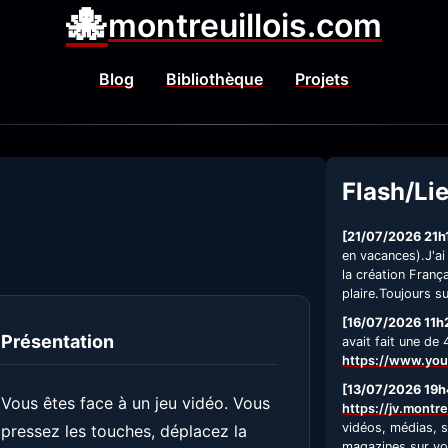
🐙
montreuillois.com
Blog
Bibliothèque
Projets
Flash/Li
[21/07/2026 21h
en vacances).J'ai
la création Fran
plaire.Toujours s
[16/07/2026 11h
Présentation
avait fait une de
https://www.yo
[13/07/2026 19h
Vous êtes face à un jeu vidéo. Vous
https://jv.montre
vidéos, médias, s
pressez les touches, déplacez la
magazines sur vot