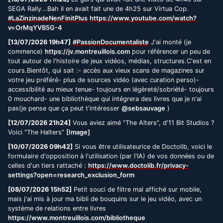
SEGA Rally...Bah il en avait fait une de 4h25 sur Virtua Cop.
#LaZinzinadeNenFinitPlus
https://www.youtube.com/watch?
v=OrMqYVB5G-4
[13/07/2026 19h47]
#PassionDocumentaliste
J'ai monté (je
commence)
https://jv.montreuillois.com
pour référencer un peu de
tout autour de l'histoire de jeux vidéos, médias, structures.C'est en
cours.Bientôt, qui sait :- accès aux vieux scans de magazines sur
votre jeu préféré- plus de sources vidéo (avec curation perso)-
accessibilité au mieux tenue- toujours en légèreté/sobriété- toujours
0 mouchard- une bibliothèque qui intégrera des livres que je n'ai
pas(je pense que ça peut t'intéresser
@sebsauvage
)
[12/07/2026 21h24]
Vous aviez aimé "The Alters", d'11 Bit Studios ?
Voici "The Halters"
[Image]
[10/07/2026 09h42]
Si vous être utilisateurice de Doctolib, voici le
formulaire d'opposition à l'utilisation (par l'IA) de vos données ou de
celles d'un tiers rattaché :
https://www.doctolib.fr/privacy-
settings?open=research_exclusion_form
[08/07/2026 15h52]
Petit souci de filtre mal affiché sur mobile,
mais j'ai mis à jour ma bibli de bouquins sur le jeu vidéo, avec un
système de relations entre livres
https://www.montreuillois.com/bibliotheque