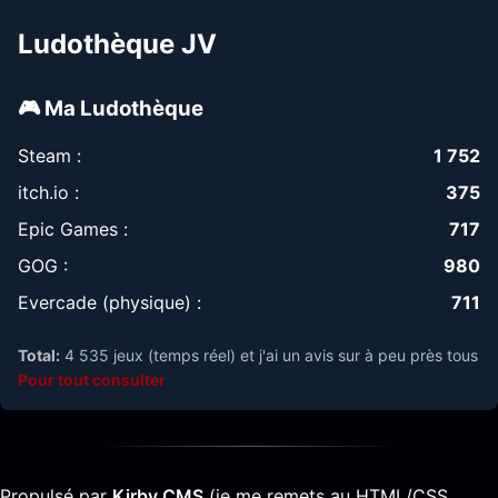
Ludothèque JV
🎮 Ma Ludothèque
Steam :
1 752
itch.io :
375
Epic Games :
717
GOG :
980
Evercade (physique) :
711
Total:
4 535 jeux (temps réel) et j'ai un avis sur à peu près tous
Pour tout consulter
Propulsé par
Kirby CMS
(je me remets au HTML/CSS