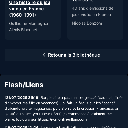
Une histoire du jeu
40 ans d'émissions de
vidéo en France
jeux vidéo en France
(1960-1991)
Nicolas Bonzom
Guillaume Montagnon,
Alexis Blanchet
← Retour à la Bibliothèque
Flash/Liens
[21/07/2026 21h16]
Bon, le site a pas mal progressé (pas mal, l'idée
d'envoyer ma fille en vacances).J'ai fait un focus sur les "scans"
d'abandonware-magazines, puis Sierra et la création Française, ai
ajouté quelques youtubeurs.Bref, ça commence à vraiment me
plaire.Toujours sur
https://jv.montreuillois.com
[16/07/2026 11h26]
Le gars qui avait fait une vidéo de 4h40 sur