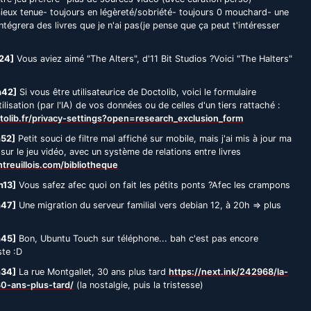
mieux tenue- toujours en légèreté/sobriété- toujours 0 mouchard- une
ntégrera des livres que je n'ai pas(je pense que ça peut t'intéresser
24]
Vous aviez aimé "The Alters", d'11 Bit Studios ?Voici "The Halters"
h42]
Si vous être utilisateurice de Doctolib, voici le formulaire
tilisation (par l'IA) de vos données ou de celles d'un tiers rattaché :
tolib.fr/privacy-settings?open=research_exclusion_form
h52]
Petit souci de filtre mal affiché sur mobile, mais j'ai mis à jour ma
 sur le jeu vidéo, avec un système de relations entre livres
reuillois.com/bibliotheque
h13]
Vous safez afec quoi on fait les pétits ponts ?Afec les crampons
h47]
Une migration du serveur familial vers debian 12, à 20h => plus
h45]
Bon, Ubuntu Touch sur téléphone... bah c'est pas encore
ste :D
h34]
La rue Montgallet, 30 ans plus tard
https://next.ink/242968/la-
30-ans-plus-tard/
(la nostalgie, puis la tristesse)