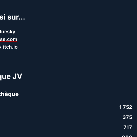
i sur...
luesky
ss.com
/
itch.io
que JV
thèque
1 752
375
717