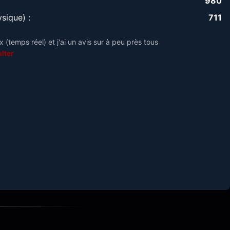
980
sique) :
711
 (temps réel) et j'ai un avis sur à peu près tous
lter