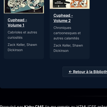
Cuphead -
Cuphead -
Volume 2
Volume 1
Chroniques
Cabrioles et autres
cartoonesques et
curiosités
autres calamités
Zack Keller, Shawn
Zack Keller, Shawn
Dickinson
Dickinson
← Retour à la Biblio
Propulsé par
Kirby CMS
(je me remets au HTML/CSS grâce 