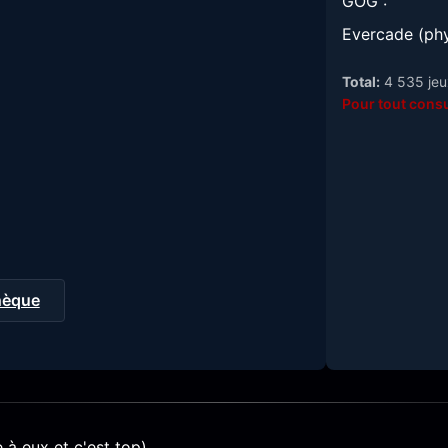
GOG :
Evercade (phy
Total:
4 535 jeux
Pour tout consu
thèque
à eux et c'est top)