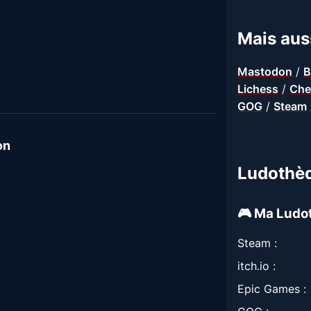
Mais auss
Mastodon
/
B
Lichess
/
Che
GOG
/
Steam
on
Ludothè
🎮 Ma Ludo
Steam :
itch.io :
Epic Games :