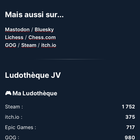
Mais aussi sur...
Mastodon
/
Bluesky
Lichess
/
Chess.com
GOG
/
Steam
/
itch.io
Ludothèque JV
🎮 Ma Ludothèque
Steam :
1 752
itch.io :
375
Epic Games :
717
GOG :
980