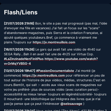
Flash/Liens
[21/07/2026 21h16]
Bon, le site a pas mal progressé (pas mal, l'idée
d'envoyer ma fille en vacances).J'ai fait un focus sur les "scans"
d'abandonware-magazines, puis Sierra et la création Française, ai
ajouté quelques youtubeurs.Bref, ça commence à vraiment me
plaire.Toujours sur
https://jv.montreuillois.com
[16/07/2026 11h26]
Le gars qui avait fait une vidéo de 4h40 sur
SEGA Rally...Bah il en avait fait une de 4h25 sur Virtua Cop.
#LaZinzinadeNenFinitPlus
https://www.youtube.com/watch?
v=OrMqYVB5G-4
[13/07/2026 19h47]
#PassionDocumentaliste
J'ai monté (je
commence)
https://jv.montreuillois.com
pour référencer un peu de
tout autour de l'histoire de jeux vidéos, médias, structures.C'est en
cours.Bientôt, qui sait :- accès aux vieux scans de magazines sur
votre jeu préféré- plus de sources vidéo (avec curation perso)-
accessibilité au mieux tenue- toujours en légèreté/sobriété- toujours
0 mouchard- une bibliothèque qui intégrera des livres que je n'ai
pas(je pense que ça peut t'intéresser
@sebsauvage
)
[12/07/2026 21h24]
Vous aviez aimé "The Alters", d'11 Bit Studios ?