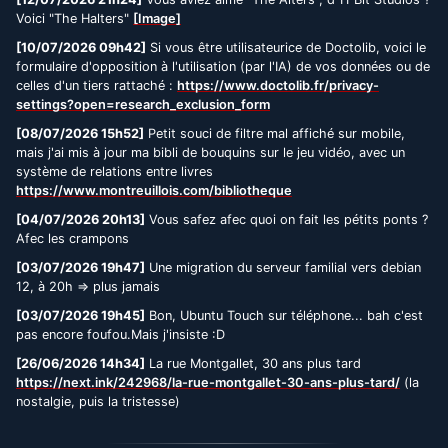
Voici "The Halters"
[Image]
[10/07/2026 09h42]
Si vous être utilisateurice de Doctolib, voici le
formulaire d'opposition à l'utilisation (par l'IA) de vos données ou de
celles d'un tiers rattaché :
https://www.doctolib.fr/privacy-
settings?open=research_exclusion_form
[08/07/2026 15h52]
Petit souci de filtre mal affiché sur mobile,
mais j'ai mis à jour ma bibli de bouquins sur le jeu vidéo, avec un
système de relations entre livres
https://www.montreuillois.com/bibliotheque
[04/07/2026 20h13]
Vous safez afec quoi on fait les pétits ponts ?
Afec les crampons
[03/07/2026 19h47]
Une migration du serveur familial vers debian
12, à 20h => plus jamais
[03/07/2026 19h45]
Bon, Ubuntu Touch sur téléphone... bah c'est
pas encore foufou.Mais j'insiste :D
[26/06/2026 14h34]
La rue Montgallet, 30 ans plus tard
https://next.ink/242968/la-rue-montgallet-30-ans-plus-tard/
(la
nostalgie, puis la tristesse)