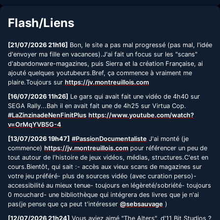
Flash/Liens
[21/07/2026 21h16]
Bon, le site a pas mal progressé (pas mal, l'idée
d'envoyer ma fille en vacances).J'ai fait un focus sur les "scans"
d'abandonware-magazines, puis Sierra et la création Française, ai
ajouté quelques youtubeurs.Bref, ça commence à vraiment me
plaire.Toujours sur
https://jv.montreuillois.com
[16/07/2026 11h26]
Le gars qui avait fait une vidéo de 4h40 sur
SEGA Rally...Bah il en avait fait une de 4h25 sur Virtua Cop.
#LaZinzinadeNenFinitPlus
https://www.youtube.com/watch?
v=OrMqYVB5G-4
[13/07/2026 19h47]
#PassionDocumentaliste
J'ai monté (je
commence)
https://jv.montreuillois.com
pour référencer un peu de
tout autour de l'histoire de jeux vidéos, médias, structures.C'est en
cours.Bientôt, qui sait :- accès aux vieux scans de magazines sur
votre jeu préféré- plus de sources vidéo (avec curation perso)-
accessibilité au mieux tenue- toujours en légèreté/sobriété- toujours
0 mouchard- une bibliothèque qui intégrera des livres que je n'ai
pas(je pense que ça peut t'intéresser
@sebsauvage
)
[12/07/2026 21h24]
Vous aviez aimé "The Alters", d'11 Bit Studios ?