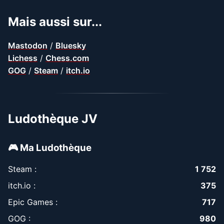
Mais aussi sur...
Mastodon
/
Bluesky
Lichess
/
Chess.com
GOG
/
Steam
/
itch.io
Ludothèque JV
🎮 Ma Ludothèque
Steam :
1 752
itch.io :
375
Epic Games :
717
GOG :
980