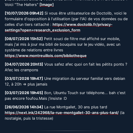
Voici "The Halters"
[Image]
[10/07/2026 09h42]
Si vous être utilisateurice de Doctolib, voici le
formulaire d'opposition à l'utilisation (par l'IA) de vos données ou de
celles d'un tiers rattaché :
https://www.doctolib.fr/privacy-
settings?open=research_exclusion_form
[08/07/2026 15h52]
Petit souci de filtre mal affiché sur mobile,
mais j'ai mis à jour ma bibli de bouquins sur le jeu vidéo, avec un
système de relations entre livres
https://www.montreuillois.com/bibliotheque
[04/07/2026 20h13]
Vous safez afec quoi on fait les pétits ponts ?
Afec les crampons
[03/07/2026 19h47]
Une migration du serveur familial vers debian
12, à 20h => plus jamais
[03/07/2026 19h45]
Bon, Ubuntu Touch sur téléphone... bah c'est
pas encore foufou.Mais j'insiste :D
[26/06/2026 14h34]
La rue Montgallet, 30 ans plus tard
https://next.ink/242968/la-rue-montgallet-30-ans-plus-tard/
(la
nostalgie, puis la tristesse)