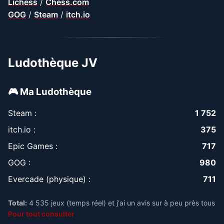
Lichess
/
Chess.com
GOG
/
Steam
/
itch.io
Ludothèque JV
🎮 Ma Ludothèque
Steam :
1 752
itch.io :
375
Epic Games :
717
GOG :
980
Evercade (physique) :
711
Total:
4 535 jeux (temps réel) et j'ai un avis sur à peu près tous
Pour tout consulter