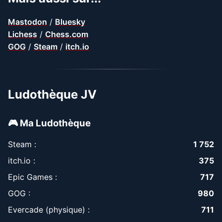
Mastodon
/
Bluesky
Lichess
/
Chess.com
GOG
/
Steam
/
itch.io
Ludothèque JV
🎮 Ma Ludothèque
Steam :
1 752
itch.io :
375
Epic Games :
717
GOG :
980
Evercade (physique) :
711