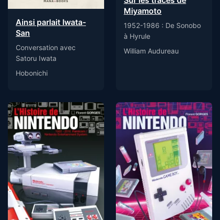
Sur les traces de
Miyamoto
Ainsi parlait Iwata-
1952-1986 : De Sonobo
San
à Hyrule
Conversation avec
William Audureau
Satoru Iwata
Hobonichi