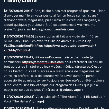
[21/07/2026 21h16]
Bon, le site a pas mal progressé (pas mal, l'idée
d'envoyer ma fille en vacances).J'ai fait un focus sur les "scans"
d'abandonware-magazines, puis Sierra et la création Française, ai
ajouté quelques youtubeurs.Bref, ça commence à vraiment me
plaire.Toujours sur
https://jv.montreuillois.com
[16/07/2026 11h26]
Le gars qui avait fait une vidéo de 4h40 sur
SEGA Rally...Bah il en avait fait une de 4h25 sur Virtua Cop.
#LaZinzinadeNenFinitPlus
https://www.youtube.com/watch?
v=OrMqYVB5G-4
[13/07/2026 19h47]
#PassionDocumentaliste
J'ai monté (je
commence)
https://jv.montreuillois.com
pour référencer un peu de
tout autour de l'histoire de jeux vidéos, médias, structures.C'est en
cours.Bientôt, qui sait :- accès aux vieux scans de magazines sur
votre jeu préféré- plus de sources vidéo (avec curation perso)-
accessibilité au mieux tenue- toujours en légèreté/sobriété- toujours
0 mouchard- une bibliothèque qui intégrera des livres que je n'ai
pas(je pense que ça peut t'intéresser
@sebsauvage
)
[12/07/2026 21h24]
Vous aviez aimé "The Alters", d'11 Bit Studios ?
Voici "The Halters"
[Image]
[10/07/2026 09h42]
Si vous être utilisateurice de Doctolib, voici le