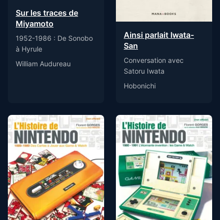
Sur les traces de
Miyamoto
Ainsi parlait Iwata-
1952-1986 : De Sonobo
San
à Hyrule
Conversation avec
William Audureau
Satoru Iwata
Hobonichi