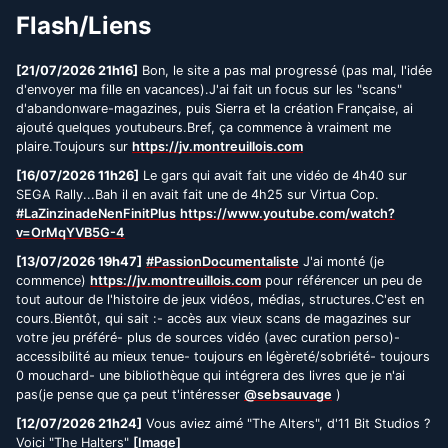
Flash/Liens
[21/07/2026 21h16]
Bon, le site a pas mal progressé (pas mal, l'idée
d'envoyer ma fille en vacances).J'ai fait un focus sur les "scans"
d'abandonware-magazines, puis Sierra et la création Française, ai
ajouté quelques youtubeurs.Bref, ça commence à vraiment me
plaire.Toujours sur
https://jv.montreuillois.com
[16/07/2026 11h26]
Le gars qui avait fait une vidéo de 4h40 sur
SEGA Rally...Bah il en avait fait une de 4h25 sur Virtua Cop.
#LaZinzinadeNenFinitPlus
https://www.youtube.com/watch?
v=OrMqYVB5G-4
[13/07/2026 19h47]
#PassionDocumentaliste
J'ai monté (je
commence)
https://jv.montreuillois.com
pour référencer un peu de
tout autour de l'histoire de jeux vidéos, médias, structures.C'est en
cours.Bientôt, qui sait :- accès aux vieux scans de magazines sur
votre jeu préféré- plus de sources vidéo (avec curation perso)-
accessibilité au mieux tenue- toujours en légèreté/sobriété- toujours
0 mouchard- une bibliothèque qui intégrera des livres que je n'ai
pas(je pense que ça peut t'intéresser
@sebsauvage
)
[12/07/2026 21h24]
Vous aviez aimé "The Alters", d'11 Bit Studios ?
Voici "The Halters"
[Image]